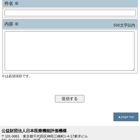
件名 ※
内容 ※
500文字以内
※は必須項目です。
▲
page
top
公益財団法人日本医療機能評価機構
〒101-0061 東京都千代田区神田三崎町1-4-17東洋ビル