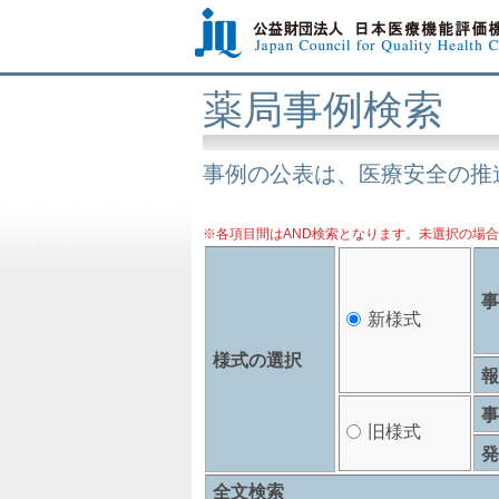
薬局事例検索
事例の公表は、医療安全の推
※各項目間はAND検索となります。未選択の場
新様式
様式の選択
旧様式
全文検索