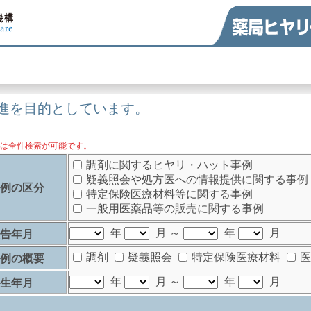
進を目的としています。
合は全件検索が可能です。
調剤に関するヒヤリ・ハット事例
疑義照会や処方医への情報提供に関する事例
事例の区分
特定保険医療材料等に関する事例
一般用医薬品等の販売に関する事例
年
月 ～
年
月
報告年月
調剤
疑義照会
特定保険医療材料
医
事例の概要
年
月 ～
年
月
発生年月