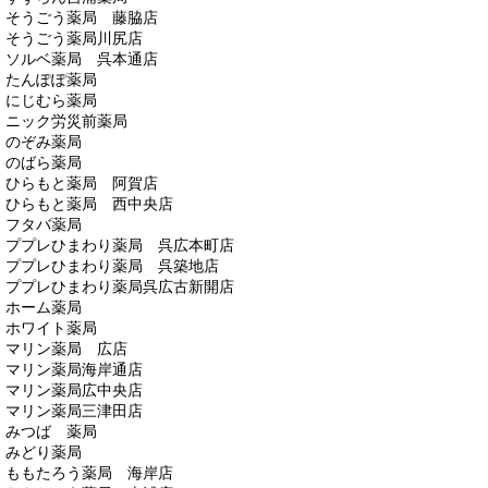
そうごう薬局 藤脇店
そうごう薬局川尻店
ソルベ薬局 呉本通店
たんぽぽ薬局
にじむら薬局
ニック労災前薬局
のぞみ薬局
のばら薬局
ひらもと薬局 阿賀店
ひらもと薬局 西中央店
フタバ薬局
ププレひまわり薬局 呉広本町店
ププレひまわり薬局 呉築地店
ププレひまわり薬局呉広古新開店
ホーム薬局
ホワイト薬局
マリン薬局 広店
マリン薬局海岸通店
マリン薬局広中央店
マリン薬局三津田店
みつば 薬局
みどり薬局
ももたろう薬局 海岸店