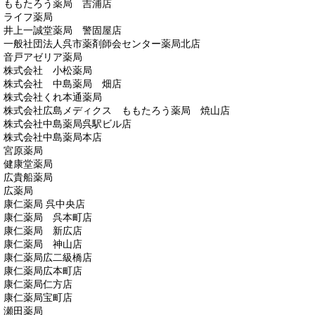
ももたろう薬局 吉浦店
ライフ薬局
井上一誠堂薬局 警固屋店
一般社団法人呉市薬剤師会センター薬局北店
音戸アゼリア薬局
株式会社 小松薬局
株式会社 中島薬局 畑店
株式会社くれ本通薬局
株式会社広島メディクス ももたろう薬局 焼山店
株式会社中島薬局呉駅ビル店
株式会社中島薬局本店
宮原薬局
健康堂薬局
広貴船薬局
広薬局
康仁薬局 呉中央店
康仁薬局 呉本町店
康仁薬局 新広店
康仁薬局 神山店
康仁薬局広二級橋店
康仁薬局広本町店
康仁薬局仁方店
康仁薬局宝町店
瀬田薬局