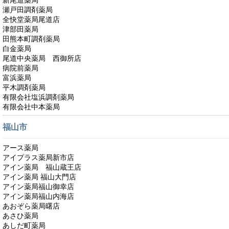
新尾道薬局
瀬戸田調剤薬局
全快堂薬局尾道店
津部田薬局
田熊本町調剤薬局
白金薬局
尾道中央薬局 西御所店
病院前薬局
富浜薬局
平木調剤薬局
有限会社塩浜調剤薬局
有限会社中本薬局
福山市
アース薬局
アイプラス薬局新市店
アイン薬局 福山蔵王店
アイン薬局 福山大門店
アイン薬局福山御幸店
アイン薬局福山内海店
あおぞら薬局曙店
あさひ薬局
あしだ町薬局