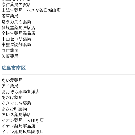
康仁薬局矢賀店
山陽堂薬局 へさか茶臼城山店
若草薬局
曙タカズミ薬局
仙境堂薬局戸坂店
全快堂薬局温品店
中山セロリ薬局
東蟹屋調剤薬局
同仁薬局
矢賀薬局
広島市南区
あい愛薬局
アイ薬局
あおぞら薬局向洋店
あおば薬局
あきでしお薬局
あさひ町薬局
アレス薬局翠店
イオン薬局 みゆき店
イオン薬局宇品店
イオン薬局広島段原店