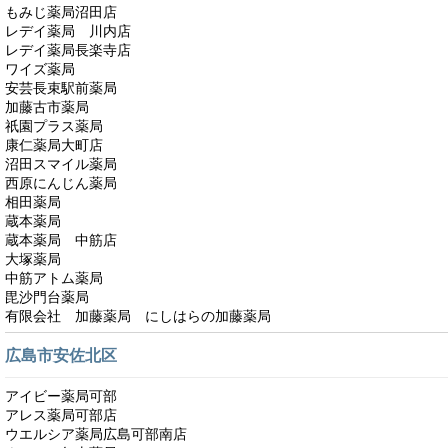
もみじ薬局沼田店
レデイ薬局 川内店
レデイ薬局長楽寺店
ワイズ薬局
安芸長束駅前薬局
加藤古市薬局
祇園プラス薬局
康仁薬局大町店
沼田スマイル薬局
西原にんじん薬局
相田薬局
蔵本薬局
蔵本薬局 中筋店
大塚薬局
中筋アトム薬局
毘沙門台薬局
有限会社 加藤薬局 にしはらの加藤薬局
広島市安佐北区
アイビー薬局可部
アレス薬局可部店
ウエルシア薬局広島可部南店