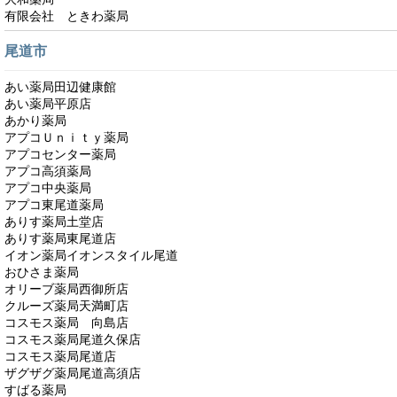
有限会社 ときわ薬局
尾道市
あい薬局田辺健康館
あい薬局平原店
あかり薬局
アプコＵｎｉｔｙ薬局
アプコセンター薬局
アプコ高須薬局
アプコ中央薬局
アプコ東尾道薬局
ありす薬局土堂店
ありす薬局東尾道店
イオン薬局イオンスタイル尾道
おひさま薬局
オリーブ薬局西御所店
クルーズ薬局天満町店
コスモス薬局 向島店
コスモス薬局尾道久保店
コスモス薬局尾道店
ザグザグ薬局尾道高須店
すばる薬局