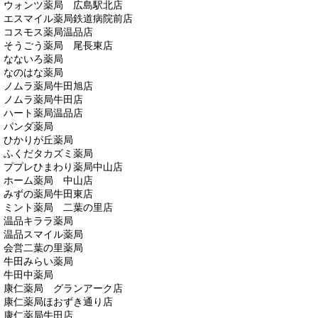
ウォンツ薬局 広島駅北店
エスマイル薬局鉄道病院前店
コスモス薬局温品店
そうごう薬局 尾長東店
なないろ薬局
なのはな薬局
ノムラ薬局牛田旭店
ノムラ薬局牛田店
ハート薬局温品店
パンダ薬局
ひかりが丘薬局
ふくだタカズミ薬局
ププレひまわり薬局中山店
ホーム薬局 中山店
みずの薬局牛田東店
ミント薬局 二葉の里店
温品キララ薬局
温品スマイル薬局
会営二葉の里薬局
牛田みらい薬局
牛田中薬局
康仁薬局 グランアーク店
康仁薬局ほおずき通り店
康仁薬局牛田店