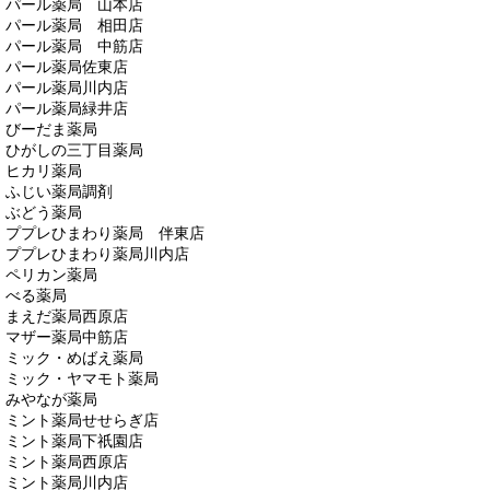
パール薬局 山本店
パール薬局 相田店
パール薬局 中筋店
パール薬局佐東店
パール薬局川内店
パール薬局緑井店
びーだま薬局
ひがしの三丁目薬局
ヒカリ薬局
ふじい薬局調剤
ぶどう薬局
ププレひまわり薬局 伴東店
ププレひまわり薬局川内店
ペリカン薬局
べる薬局
まえだ薬局西原店
マザー薬局中筋店
ミック・めばえ薬局
ミック・ヤマモト薬局
みやなが薬局
ミント薬局せせらぎ店
ミント薬局下祇園店
ミント薬局西原店
ミント薬局川内店