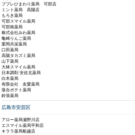
ププレひまわり薬局 可部店
ミント薬局 高陽店
もろき薬局
可部スマイル薬局
可部南薬局
株式会社みわ薬局
亀崎りんご薬局
栗岡共栄薬局
口田薬局
高陽タカズミ薬局
山下薬局
大林スマイル薬局
日本調剤 安佐北薬局
白木薬局
有限会社 友愛薬局
落合ポテト薬局
鈴張薬局
広島市安芸区
アロー薬局瀬野川店
エスマイル薬局平和店
キララ薬局船越店