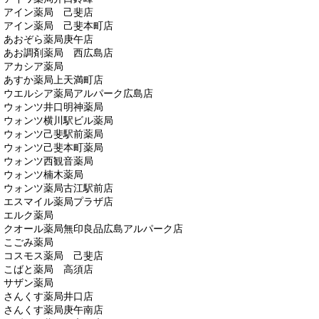
アイン薬局 己斐店
アイン薬局 己斐本町店
あおぞら薬局庚午店
あお調剤薬局 西広島店
アカシア薬局
あすか薬局上天満町店
ウエルシア薬局アルパーク広島店
ウォンツ井口明神薬局
ウォンツ横川駅ビル薬局
ウォンツ己斐駅前薬局
ウォンツ己斐本町薬局
ウォンツ西観音薬局
ウォンツ楠木薬局
ウォンツ薬局古江駅前店
エスマイル薬局プラザ店
エルク薬局
クオール薬局無印良品広島アルパーク店
こごみ薬局
コスモス薬局 己斐店
こばと薬局 高須店
サザン薬局
さんくす薬局井口店
さんくす薬局庚午南店