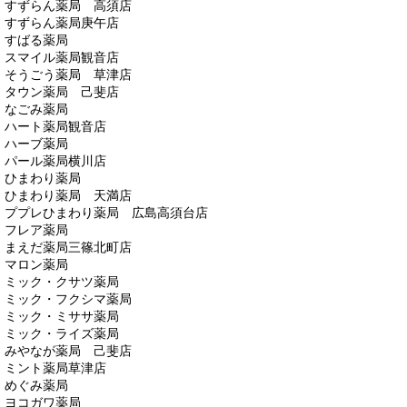
すずらん薬局 高須店
すずらん薬局庚午店
すばる薬局
スマイル薬局観音店
そうごう薬局 草津店
タウン薬局 己斐店
なごみ薬局
ハート薬局観音店
ハーブ薬局
パール薬局横川店
ひまわり薬局
ひまわり薬局 天満店
ププレひまわり薬局 広島高須台店
フレア薬局
まえだ薬局三篠北町店
マロン薬局
ミック・クサツ薬局
ミック・フクシマ薬局
ミック・ミササ薬局
ミック・ライズ薬局
みやなが薬局 己斐店
ミント薬局草津店
めぐみ薬局
ヨコガワ薬局