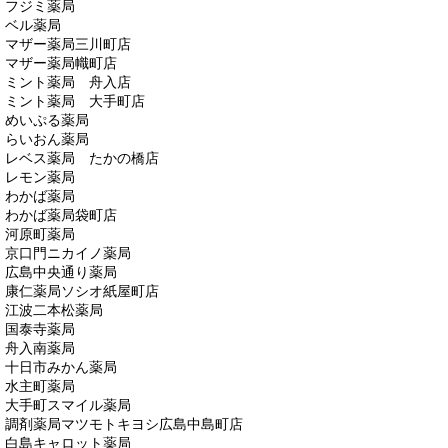
フジミ薬局
ベル薬局
マザー薬局三川町店
マザー薬局幟町店
ミント薬局 舟入店
ミント薬局 大手町店
めいぷる薬局
らいおん薬局
レベス薬局 たかの橋店
レモン薬局
わかば薬局
わかば薬局袋町店
河原町薬局
京口門ニカイノ薬局
広島中央通り薬局
康仁薬局ソシオ紙屋町店
江波二本松薬局
国泰寺薬局
舟入南薬局
十日市みかん薬局
水主町薬局
大手町スマイル薬局
調剤薬局マツモトキヨシ広島中島町店
白島キャロット薬局