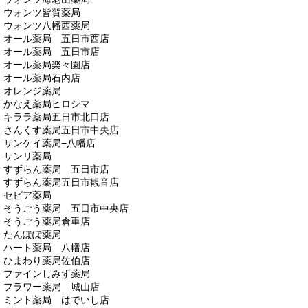
ウォンツ皆賀薬局
ウォンツ八幡西薬局
オール薬局 五日市西店
オール薬局 五日市店
オール薬局楽々園店
オール薬局石内店
オレンジ薬局
かなえ薬局ヒロシマ
キララ薬局五日市北口店
さんくす薬局五日市中央店
サンケイ薬局−八幡店
サンリ薬局
すずらん薬局 五日市店
すずらん薬局五日市観音店
セピア薬局
そうごう薬局 五日市中央店
そうごう薬局倉重店
たんぽぽ薬局
ハート薬局 八幡店
ひまわり薬局佐伯店
ファインしみず薬局
フラワー薬局 城山店
ミント薬局 はでいし店