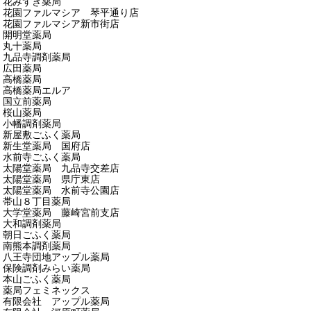
花みずき薬局
花園ファルマシア 琴平通り店
花園ファルマシア新市街店
開明堂薬局
丸十薬局
九品寺調剤薬局
広田薬局
高橋薬局
高橋薬局エルア
国立前薬局
桜山薬局
小幡調剤薬局
新屋敷ごふく薬局
新生堂薬局 国府店
水前寺ごふく薬局
太陽堂薬局 九品寺交差店
太陽堂薬局 県庁東店
太陽堂薬局 水前寺公園店
帯山８丁目薬局
大学堂薬局 藤崎宮前支店
大和調剤薬局
朝日ごふく薬局
南熊本調剤薬局
八王寺団地アップル薬局
保険調剤みらい薬局
本山ごふく薬局
薬局フェミネックス
有限会社 アップル薬局