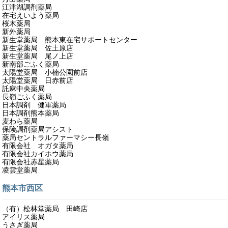
江津湖調剤薬局
在宅えいよう薬局
桜木薬局
新外薬局
新生堂薬局 熊本東在宅サポートセンター
新生堂薬局 佐土原店
新生堂薬局 尾ノ上店
新南部ごふく薬局
太陽堂薬局 小楠公園前店
太陽堂薬局 日赤前店
託麻中央薬局
長嶺ごふく薬局
日本調剤 健軍薬局
日本調剤熊本薬局
麦わら薬局
保険調剤薬局アシスト
薬局セントラルファーマシー長嶺
有限会社 オガタ薬局
有限会社カイホウ薬局
有限会社赤星薬局
凌雲堂薬局
熊本市西区
（有）松林堂薬局 田崎店
アイリス薬局
うさぎ薬局