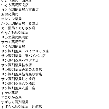
いとう薬局 西滝店
いとう薬局西滝店
うとう調剤薬局八重田店
おおの薬局
オレンジ薬局
かつた調剤薬局 奥野店
カド薬局くぐりざか店
かなざわ調剤薬局
サカエ薬局県病前
サカエ薬局千富
さくら調剤薬局
サン調剤薬局 ベイブリッジ店
サン調剤薬局 東バイパス店
サン調剤薬局ハマダテ店
サン調剤薬局桂木店
サン調剤薬局合浦公園前店
サン調剤薬局新青森駅前店
サン調剤薬局虹ヶ丘店
サン調剤薬局八ツ橋店
サン調剤薬局八重田店
すかい薬局
すこやか薬局
すずらん調剤薬局
すずらん調剤薬局 沖館店