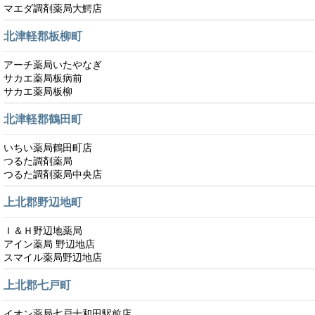
マエダ調剤薬局大鰐店
北津軽郡板柳町
アーチ薬局いたやなぎ
サカエ薬局板病前
サカエ薬局板柳
北津軽郡鶴田町
いちい薬局鶴田町店
つるた調剤薬局
つるた調剤薬局中央店
上北郡野辺地町
Ｉ＆Ｈ野辺地薬局
アイン薬局 野辺地店
スマイル薬局野辺地店
上北郡七戸町
イオン薬局七戸十和田駅前店