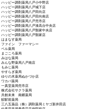
ハッピー調剤薬局八戸小中野店
ハッピー調剤薬局八戸城下店
ハッピー調剤薬局八戸田向店
ハッピー調剤薬局八戸田向南店
ハッピー調剤薬局八戸売市店
ハッピー調剤薬局八戸湊高台中央店
ハッピー調剤薬局八戸類家中央店
ハッピー調剤薬局八戸類家店
はまなす薬局
ファイン ファーマシー
ベル薬局
まごころ薬局
みはな薬局
みんな野薬局八戸南店
もみじ薬局
やすらぎ薬局
ゆりの木薬局ぬかづか店
ワカバ薬局
一真堂薬局売市店
株式会社サクラ薬局
共創未来 南郷薬局
鮫駅前薬局
三八五薬品（株）調剤薬局ミヤゴ新井田店
仙真堂薬局青森労災病院前店