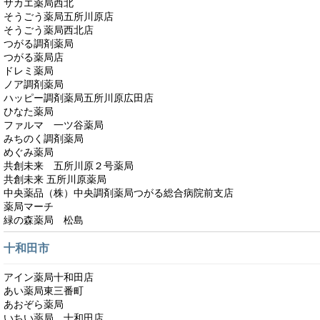
サカエ薬局西北
そうごう薬局五所川原店
そうごう薬局西北店
つがる調剤薬局
つがる薬局店
ドレミ薬局
ノア調剤薬局
ハッピー調剤薬局五所川原広田店
ひなた薬局
ファルマ 一ツ谷薬局
みちのく調剤薬局
めぐみ薬局
共創未来 五所川原２号薬局
共創未来 五所川原薬局
中央薬品（株）中央調剤薬局つがる総合病院前支店
薬局マーチ
緑の森薬局 松島
十和田市
アイン薬局十和田店
あい薬局東三番町
あおぞら薬局
いちい薬局 十和田店