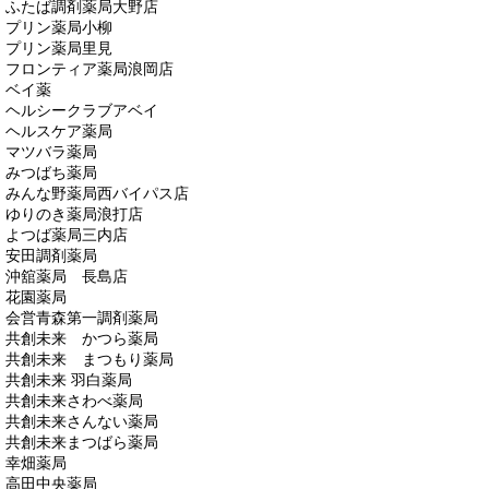
ふたば調剤薬局大野店
プリン薬局小柳
プリン薬局里見
フロンティア薬局浪岡店
ベイ薬
ヘルシークラブアベイ
ヘルスケア薬局
マツバラ薬局
みつばち薬局
みんな野薬局西バイパス店
ゆりのき薬局浪打店
よつば薬局三内店
安田調剤薬局
沖舘薬局 長島店
花園薬局
会営青森第一調剤薬局
共創未来 かつら薬局
共創未来 まつもり薬局
共創未来 羽白薬局
共創未来さわべ薬局
共創未来さんない薬局
共創未来まつばら薬局
幸畑薬局
高田中央薬局